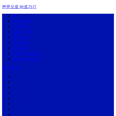
본문으로 바로가기
리포르만다
신학저널
교회사산책
목회저널
삶과문화
아카이브
신학라이브러리
Bread University
sitemap
리포르만다
신학저널
교회사산책
목회저널
삶과문화
아카이브
신학라이브러리
Bread University