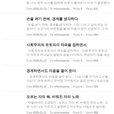
즘 나는 정치 뉴스를 접하면 피로가 몰려든다. 다수가 결정했다
는 말이 너무 쉽게 정의의 자리를 대신하고 있기 때문이다. 숫
Date
2026.01.15
By
reformanda
Reply
0
Views
631
자가 많다는 이유만으로, 다수가 민주적인 방식으로 결정했다
는 까...
손을 펴기 전에, 경계를 생각하다
손을 펴기 전에, 경계를 생각하다 나는 나누고 싶어 하는 사
람이다. 누군가의 부족함을 볼 때 마음이 먼저 반응하고, 그 마
음이 움직이는 만큼 손도 자연스럽게 따라가기를 바란다. 나이
Date
2026.01.14
By
reformanda
Reply
0
Views
666
가 들고 신앙의 시간이 쌓일수록 그런 마음은 더 자주, 더 깊이
찾...
사회주의의 유토피아 약속을 접하면서
사회주의의 유토피아 약속을 접하면서 사회주의의 유토피
아 약속과 하나님의 말씀의 숨결 사이에서, 완성되지 않을 세상
에서, 나는 무엇을 붙들고 있는가? 나는 종종 보다 나은 세상
Date
2026.01.12
By
reformanda
Reply
0
Views
609
을 꿈꾼다. 조금만 제도가 정교해지면, 조금만 사람들이 각성하
면, ...
경계하면서도 마음을 열어 둔다
경계하면서도 마음을 열어 둔다 나는 나를 지키려고 선을
긋는다. 관계 속에서 무작정 가까워지는 일은 언제나 조심스럽
다. 감정은 쉽게 소모된다. 어떤 사람들은 관계를 이용한다. 친
Date
2026.01.12
By
reformanda
Reply
0
Views
523
절을 베풀면 그것을 이용하여 치명적인 해를 끼친다. 그래서 나
는...
모르는 자의 복, 비워진 자의 노래
히말라야의 소금덩이 모르는 자의 복, 비워진 자의 노래 오
랜 시간 나는 가르치고 설명하고 지도하는 사람으로 살아왔
다. 책장에 쌓인 수만 권의 책은 지식의 견고한 성벽이었고, 명
Date
2026.01.11
By
reformanda
Reply
0
Views
488