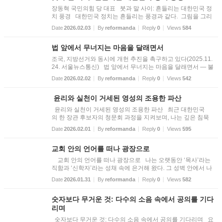
장동혁 국민의힘 당 대표 붓과 말 사이: 흔들리는 대한민국 정
치 풍경 대한민국 정치는 흔들리는 풍경과 같다. 그림을 그리
는 화가와 그 그림을 해석하고 평가하는 평론가를 떠올려 본
Date
2026.02.03
By
reformanda
Reply
0
Views
584
다. 두 사람은 서로를 필요로 한다. 화가는 자신의 작업을 거쳐
세...
법 앞에서 무너지는 마음을 달래면서
조국, 지방선거와 동시에 개헌 추진을 촉구하고 있다(2025.11.
24. 서울뉴스통신) 법 앞에서 무너지는 마음을 달래면서 — 불
의한 입법을 바라보며 드리는 고백 나는 오래도록 국가를 하
Date
2026.02.02
By
reformanda
Reply
0
Views
542
나님의 섭리 안에서 이해해 왔다. 하나님께서 혼란을 미워하시
고, 질...
​​​​​​​ 윤리와 실천이 거세된 영성의 조용한 파산
윤리와 실천이 거세된 영성의 조용한 파산 최근 대한민국
의 한 장관 후보자의 청문회 과정을 지켜보며, 나는 깊은 침묵
속에 머물렀다. 드러난 의혹과 추문들은 한 개인의 낙마로만 설
Date
2026.02.01
By
reformanda
Reply
0
Views
595
명되기에는 너무 무거웠다. 그것은 한 사람의 실패라기보다, 우
리가 ...
교회 안의 언어를 떠나 광장으로
교회 안의 언어를 떠나 광장으로 나는 오랫동안 ‘목사’라는
직함과 ‘신학자’라는 성채 속에 은거해 왔다. 그 성벽 안에서 나
의 세계는 평온했다. 성경을 인용할 때마다 나의 문장은 신성한
Date
2026.01.31
By
reformanda
Reply
0
Views
582
정당성을 획득했고, 거장 신학자들의 이름을 호명할 때마다
무...
숫자보다 무거운 것: 다수의 소음 속에서 공의를 기다
리며
숫자보다 무거운 것: 다수의 소음 속에서 공의를 기다리며 요