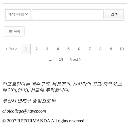
료한 언어와 논리는 내가 세상에 빛을 줄 수 있다는 근사한 착
각을 선...
검색
목록
Prev
1
2
3
4
5
6
7
8
9
10
...
14
Next
리포르만다는 예수구원, 복음전파, 신학강의 공급(중국어,스
페인어,영어), 선교에 주력합니다.
부산시 연제구 중앙천로 85
choicollege@naver.com
© 2007 REFORMANDA All rights reserved