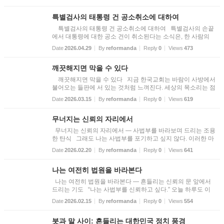
파로 남고 싶어 하지 않는다. 왜 그럴까? 울리 쿨케(Ulli Kul...
특별검사의 태통령 건 공소취소에 대하여
특별검사의 태통령 건 공소취소에 대하여 특별검사의 손끝
에서 대통령에 대한 공소 건이 취소된다는 소식은, 한 사람의
운명만이 아니라 한 나라의 영혼을 흔드는 일처럼 들린다. 마
Date
2026.04.29
By
reformanda
Reply
0
Views
473
치 오래된 성당의 종이 저녁 하늘 아래 낮게 울리는 순간과도
같다. ...
깨끗해지면 막을 수 있다
깨끗해지면 막을 수 있다 지금 한국교회는 바람이 사방에서
불어오는 들판에 서 있는 것처럼 느껴진다. 세상의 목소리는 점
점 더 커지고, 교회의 숨은 점점 더 가빠진다. 하나님의 창조 질
Date
2026.03.15
By
reformanda
Reply
0
Views
619
서를 흔들려는 흐름 속에서 여러 법과 제도들이 반복해서 제
안...
무너지는 신뢰의 자리에서
무너지는 신뢰의 자리에서 — 사법부를 바라보며 드리는 조용
한 탄식 그래도 나는 사법부를 포기하고 싶지 않다. 이러한 마
음은 여전히 내 안에 남아 있다. 비판의 말이 입 밖으로 나오기
Date
2026.02.20
By
reformanda
Reply
0
Views
641
전에도, 나는 먼저 한숨부터 쉰다. 이 나라가 여기까지 오기까
지, ...
나는 여전히 법원을 바라본다
나는 여전히 법원을 바라본다 — 흔들리는 신뢰의 문 앞에서
드리는 기도 “나는 사법부를 신뢰하고 싶다.” 오늘 하루도 이
문장을 마음속에서 여러 번 되뇐다. 이것을 확신처럼 말하고 싶
Date
2026.02.15
By
reformanda
Reply
0
Views
554
지만, 사실은 소망에 더 가깝다. 믿고 싶다는 마음과, 흔들리는
현...
붓과 말 사이: 흔들리는 대한민국 정치 풍경