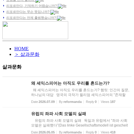
리포르만다, 기억하기 어렵습니까?
리포르만다는 무슨 뜻입니까?
리포르만다는 언제 출범했습니까?
HOME
＞ 삶과문화
삶과문화
왜 셰익스피어는 아직도 우리를 흔드는가?
왜 셰익스피어는 아직도 우리를 흔드는가? 햄릿: 인간의 질문,
하나님의 대답 영국의 극작가 윌리엄 셰익스피어의 “존재할
것인가, 존재하지 않을 것인가, 그것이 문제다”(To be, or not to
Date
2026.07.09
By
reformanda
Reply
0
Views
187
be, that is the question)는 그의 희곡 『햄릿』 제3막 제1장...
유럽의 좌파 사회 모델의 실패
유럽의 좌파 사회 모델의 실패 독일과 유럽에서 “좌파 사회
모델은 실패했다”(Das linke Gesellschaftsmodell ist gescheit
ert)는 목소리가 높아지고 있다. 많은 좌파 인사들이 더 이상 좌
Date
2026.05.05
By
reformanda
Reply
0
Views
418